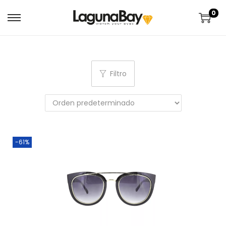
0
Filtro
-61%