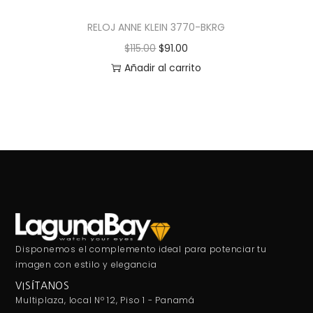
RELOJ ANNE KLEIN 3770-BKRG
$
115.00
$
91.00
Añadir al carrito
Disponemos el complemento ideal para potenciar tu
imagen con estilo y elegancia
VISÍTANOS
Multiplaza, local Nº 12, Piso 1 - Panamá