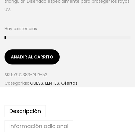
triangular, Diseñado especialmente para proteger los rayos
UV.
Hay existencias
AÑADIR AL CARRITO
SKU:
GU2383-PUR-52
Categorías:
GUESS
,
LENTES
,
Ofertas
Descripción
Información adicional