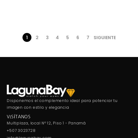
1
2
3
4
5
6
7
SIGUIENTE
Disponemos el complemento ideal para potenciar tu
imagen con estilo y elegancia
VISÍTANOS
Multiplaza, local Nº 12, Piso 1 - Panamá
+507 3023728
info@lagunabay.com