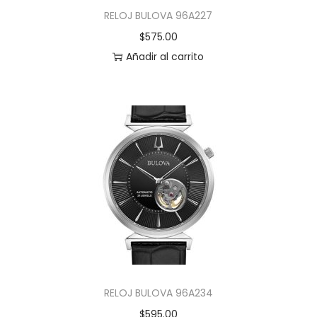
RELOJ BULOVA 96A227
$
575.00
Añadir al carrito
RELOJ BULOVA 96A234
$
595.00