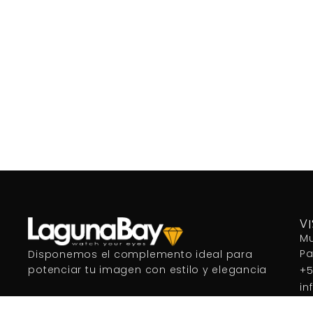
V
Mu
P
Disponemos el complemento ideal para
potenciar tu imagen con estilo y elegancia
+5
in