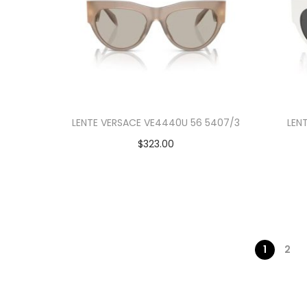
LENTE VERSACE VE4440U 56 5407/3
LEN
$
323.00
Añadir al carrito
1
2