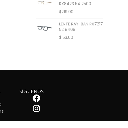
RX8423 54 2500
$
219.00
LENTE RAY-BAN RX7217
52 8469
$
153.00
S
SÍGUENOS
d
es