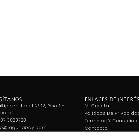
ISÍTANOS
ENLACES DE INTERÉ
ltiplaza, local Nº 12, Piso 1 -
Mi Cuenta
anamá
Políticas De Privacida
07 3023728
Términos Y Condicion
fo@lagunabay.com
Contacto