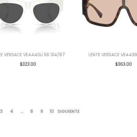
TE VERSACE VE4440U 56 314/87
LENTE VERSACE VE4439
$
323.00
$
363.00
Añadir al carrito
Añadir al car
3
4
…
8
9
10
SIGUIENTE