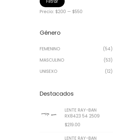
Filtrar
Precio:
$200
—
$550
Género
FEMENINO
(54)
MASCULINO
(53)
UNISEXO
(12)
Destacados
LENTE RAY-BAN
RX8423 54 2509
$
219.00
LENTE RAY-BAN