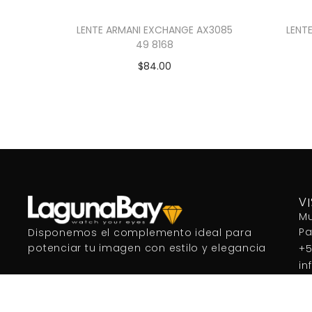
LENTE ARMANI EXCHANGE AX3085
LENT
49 8168
$
84.00
Añadir al carrito
V
Mu
P
Disponemos el complemento ideal para
potenciar tu imagen con estilo y elegancia
+5
in