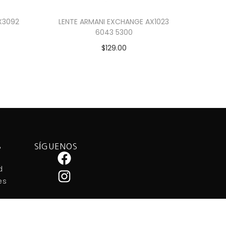
X3092
LENTE ARMANI EXCHANGE AX1023
6043 5300
$
129.00
Añadir al carrito
S
SÍGUENOS
d
es