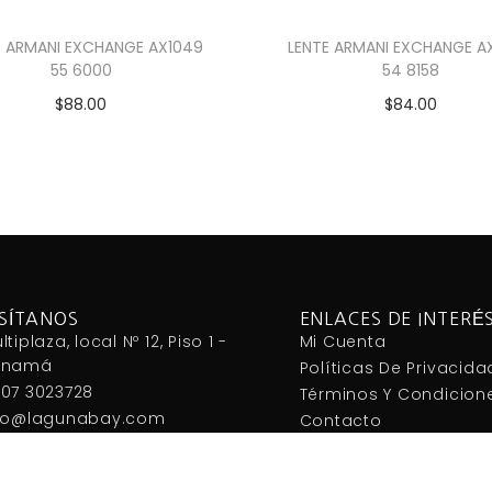
E ARMANI EXCHANGE AX1049
LENTE ARMANI EXCHANGE A
55 6000
54 8158
$
88.00
$
84.00
Añadir al carrito
Añadir al carrito
ISÍTANOS
ENLACES DE INTERÉ
ltiplaza, local Nº 12, Piso 1 -
Mi Cuenta
anamá
Políticas De Privacida
07 3023728
Términos Y Condicion
fo@lagunabay.com
Contacto