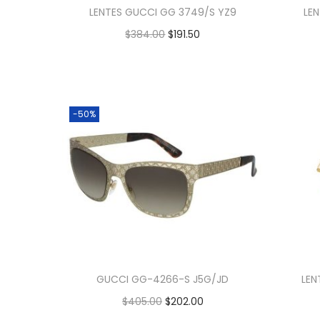
LENTES GUCCI GG 3749/S YZ9
LE
$
384.00
$
191.50
Añadir al carrito
-50%
GUCCI GG-4266-S J5G/JD
LEN
$
405.00
$
202.00