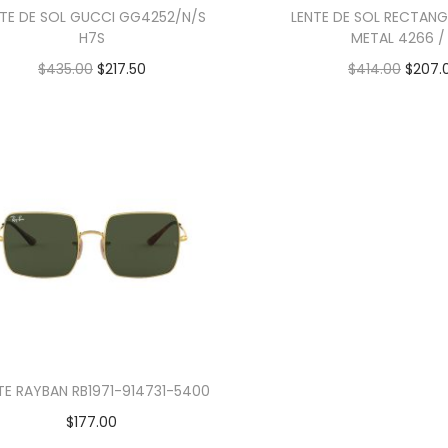
NTE DE SOL GUCCI GG4252/N/S
LENTE DE SOL RECTANG
H7S
METAL 4266 /
$
435.00
$
217.50
$
414.00
$
207.
Añadir al carrito
Añadir al car
TE RAYBAN RB1971-914731-5400
$
177.00