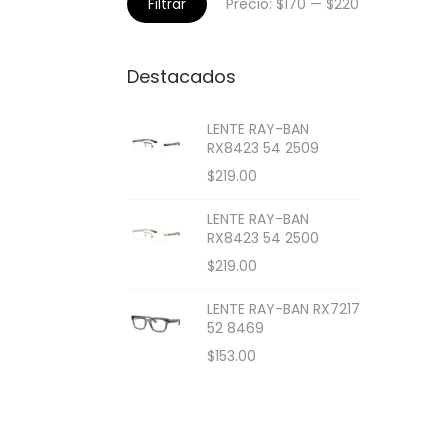
Filtrar
Precio:
$170
—
$220
Destacados
LENTE RAY-BAN
RX8423 54 2509
$
219.00
LENTE RAY-BAN
RX8423 54 2500
$
219.00
LENTE RAY-BAN RX7217
52 8469
$
153.00