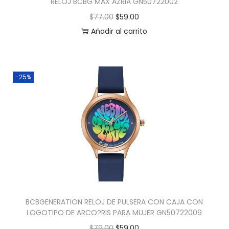
RELOJ BCBG MAX AZRIA GN50722002
$
77.00
$
59.00
Añadir al carrito
-25%
BCBGENERATION RELOJ DE PULSERA CON CAJA CON
LOGOTIPO DE ARCO?RIS PARA MUJER GN50722009
$
79.00
$
59.00