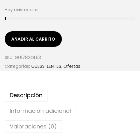
Hay existencias
AÑADIR AL CARRITO
SKU:
GU1782OL53
Categorías:
GUESS
,
LENTES
,
Ofertas
Descripción
Información adicional
Valoraciones (0)