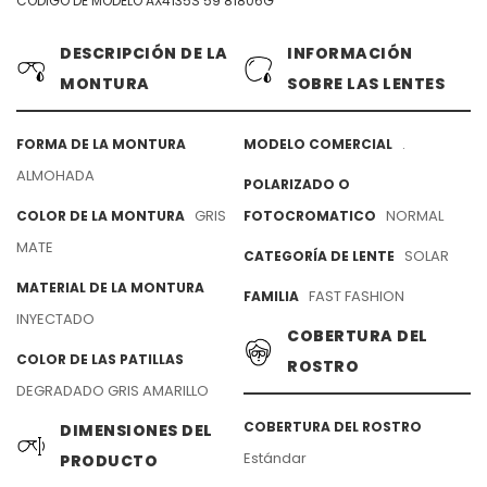
CÓDIGO DE MODELO AX4135S 59 81806G
DESCRIPCIÓN DE LA
INFORMACIÓN
MONTURA
SOBRE LAS LENTES
.
FORMA DE LA MONTURA
MODELO COMERCIAL
ALMOHADA
POLARIZADO O
GRIS
NORMAL
COLOR DE LA MONTURA
FOTOCROMATICO
MATE
SOLAR
CATEGORÍA DE LENTE
MATERIAL DE LA MONTURA
FAST FASHION
FAMILIA
INYECTADO
COBERTURA DEL
COLOR DE LAS PATILLAS
ROSTRO
DEGRADADO GRIS AMARILLO
COBERTURA DEL ROSTRO
DIMENSIONES DEL
Estándar
PRODUCTO