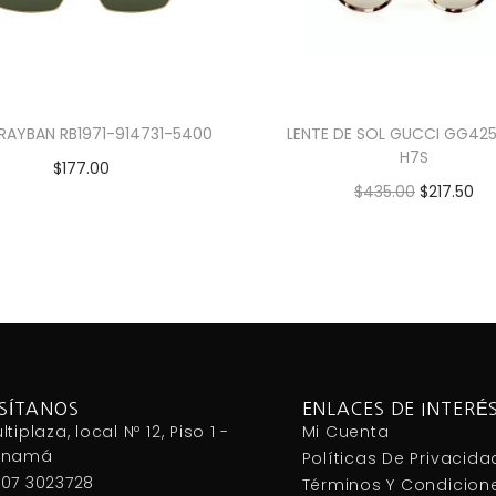
 RAYBAN RB1971-914731-5400
LENTE DE SOL GUCCI GG42
H7S
$
177.00
$
435.00
$
217.50
Añadir al carrito
Añadir al carrito
ISÍTANOS
ENLACES DE INTERÉ
ltiplaza, local Nº 12, Piso 1 -
Mi Cuenta
anamá
Políticas De Privacida
07 3023728
Términos Y Condicion