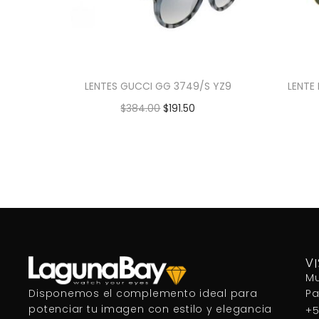
LENTES GUCCI GG 3749/S YZ9
LENTE
$
384.00
$
191.50
Añadir al carrito
V
Mu
P
Disponemos el complemento ideal para
potenciar tu imagen con estilo y elegancia
+5