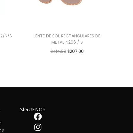
52/N/S
LENTE DE SOL RECTANGULARES DE
METAL 4266 / S
$
414.00
$
207.00
Añadir al carrito
S
SÍGUENOS
d
es