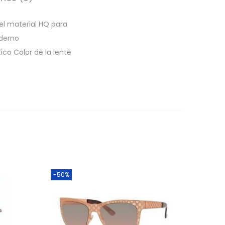
el material HQ para
oderno
ico Color de la lente
-50%