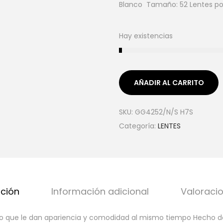
Blanco Tamaño: 52 Lentes po
Hay existencias
AÑADIR AL CARRITO
SKU:
GG4252/N/S H7S
Categoría:
LENTES
pción
Información adicional
Valoracio
ño que le dan apariencia y comodidad al mismo tiempo Hecho d