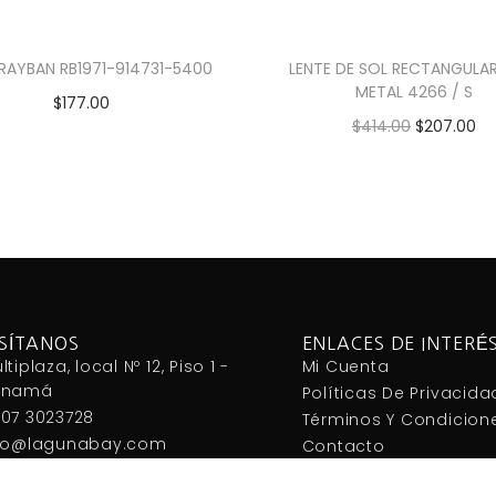
 RAYBAN RB1971-914731-5400
LENTE DE SOL RECTANGULAR
METAL 4266 / S
$
177.00
$
414.00
$
207.00
Añadir al carrito
Añadir al carrito
ISÍTANOS
ENLACES DE INTERÉ
ltiplaza, local Nº 12, Piso 1 -
Mi Cuenta
anamá
Políticas De Privacida
07 3023728
Términos Y Condicion
fo@lagunabay.com
Contacto