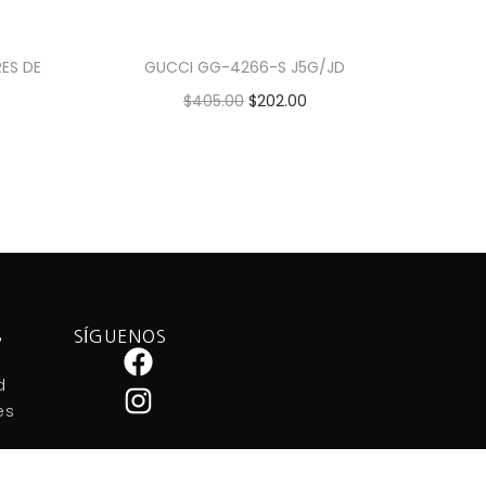
ES DE
GUCCI GG-4266-S J5G/JD
$
405.00
$
202.00
Añadir al carrito
S
SÍGUENOS
d
es