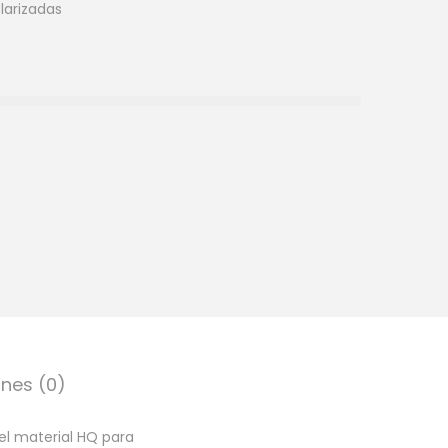
larizadas
nes (0)
el material HQ para