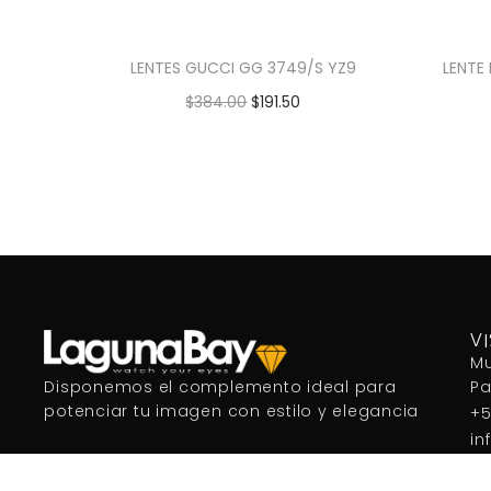
LENTES GUCCI GG 3749/S YZ9
LENTE
$
384.00
$
191.50
Añadir al carrito
V
Mu
P
Disponemos el complemento ideal para
potenciar tu imagen con estilo y elegancia
+5
in