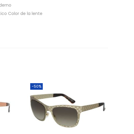
oderno
ico Color de la lente
-50%