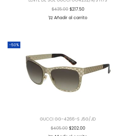
LENTE DE SOL GUCCI GG4252/N/S H7S
$
435.00
$
217.50
Añadir al carrito
-50%
GUCCI GG-4266-S J5G/JD
$
405.00
$
202.00