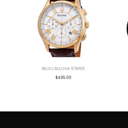
RELOJ BULOVA 97B169
$
495.00
Añadir al carrito