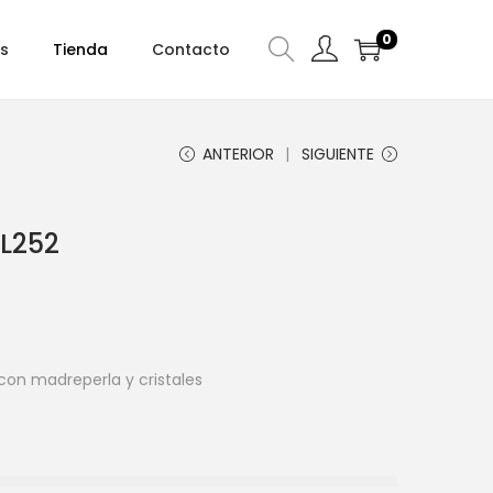
0
s
Tienda
Contacto
ANTERIOR
SIGUIENTE
L252
 con madreperla y cristales