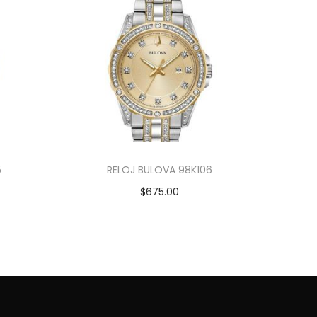
5
RELOJ BULOVA 98K106
$
675.00
Añadir al carrito