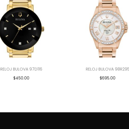
RELOJ BULOVA 97D116
RELOJ BULOVA 98R29
$
450.00
$
695.00
Añadir al carrito
Añadir al carrito