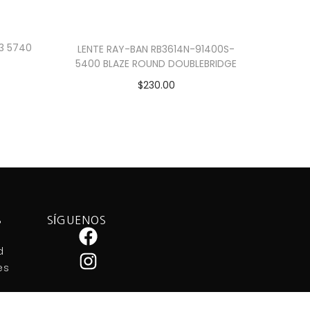
3 5740
LENTE RAY-BAN RB3614N-91400S-
5400 BLAZE ROUND DOUBLEBRIDGE
$
230.00
Añadir al carrito
S
SÍGUENOS
d
es