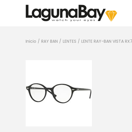
Inicio
/
RAY BAN
/
LENTES
/
LENTE RAY-BAN VISTA RX