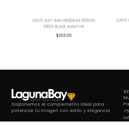
LENTE
LENTE RAY-BAN RB3584N 905130
5800 BLAZE AVIATOR
$
203.00
Añadir al carrito
V
Mu
P
Disponemos el complemento ideal para
potenciar tu imagen con estilo y elegancia
+5
in