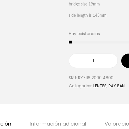
bridge size 19mm
side length is 145mm.
Hay existencias
SKU:
RX7118 2000 4800
Categorías:
LENTES
,
RAY BAN
pción
Información adicional
Valoracio