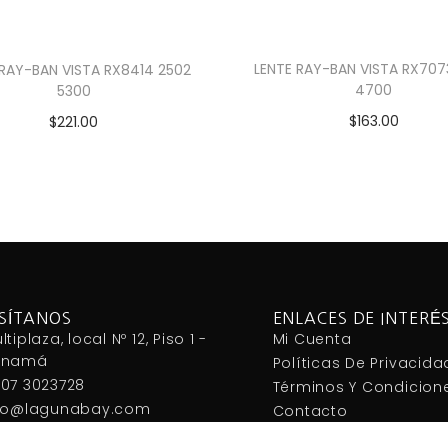
LENTE RAY-BAN VISTA RX707
 RAY-BAN VISTA RX8414 2502
4700
5300
$
163.00
$
221.00
Añadir al carrito
Añadir al carrito
ISÍTANOS
ENLACES DE INTERÉ
ltiplaza, local Nº 12, Piso 1 -
Mi Cuenta
anamá
Políticas De Privacida
07 3023728
Términos Y Condicion
fo@lagunabay.com
Contacto