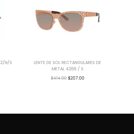
52/N/S
LENTE DE SOL RECTANGULARES DE
METAL 4266 / S
$
414.00
$
207.00
Añadir al carrito