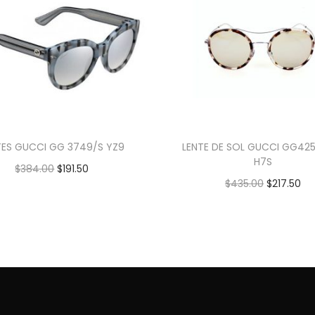
TES GUCCI GG 3749/S YZ9
LENTE DE SOL GUCCI GG42
H7S
$
384.00
$
191.50
$
435.00
$
217.50
Añadir al carrito
Añadir al carrito