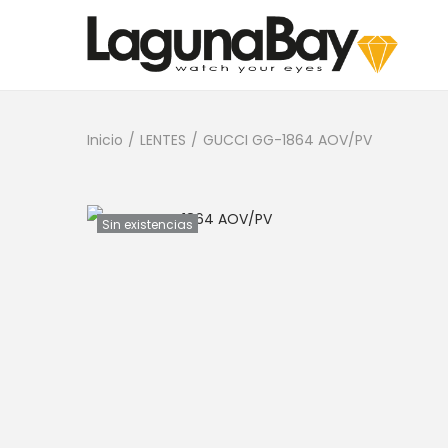
Inicio
/
LENTES
/
GUCCI GG-1864 AOV/PV
Sin existencias