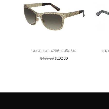
GUCCI GG-4266-S J5G/JD
LEN
$
405.00
$
202.00
Añadir al carrito