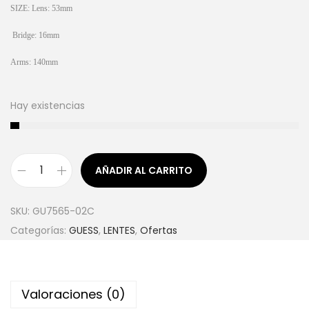
SIZE: Lens: 53mm
Bridge: 16mm
Arms: 140mm
Hay existencias
AÑADIR AL CARRITO
SKU:
GU7565-02C
Categorías:
GUESS
,
LENTES
,
Ofertas
Valoraciones (0)