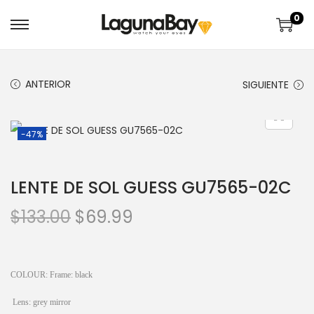
0
ANTERIOR
SIGUIENTE
-47%
LENTE DE SOL GUESS GU7565-02C
$
133.00
$
69.99
COLOUR: Frame: black
Lens: grey mirror