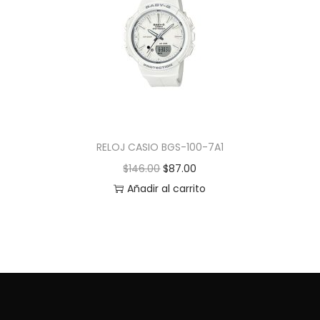
RELOJ CASIO BGS-100-7A1
$
146.00
$
87.00
Añadir al carrito