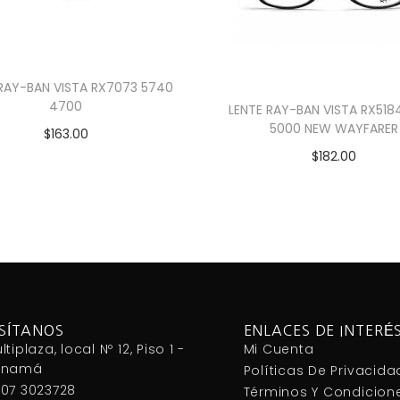
 RAY-BAN VISTA RX7073 5740
4700
LENTE RAY-BAN VISTA RX518
5000 NEW WAYFARER
$
163.00
$
182.00
Añadir al carrito
Añadir al carrito
ISÍTANOS
ENLACES DE INTERÉ
ltiplaza, local Nº 12, Piso 1 -
Mi Cuenta
anamá
Políticas De Privacida
07 3023728
Términos Y Condicion