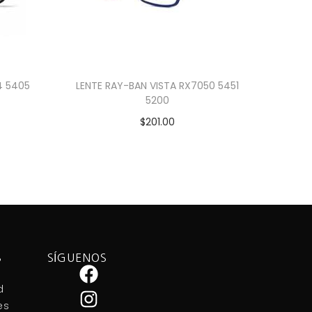
4 5405
LENTE RAY-BAN VISTA RX7050 5451
5200
$
201.00
Añadir al carrito
S
SÍGUENOS
d
es