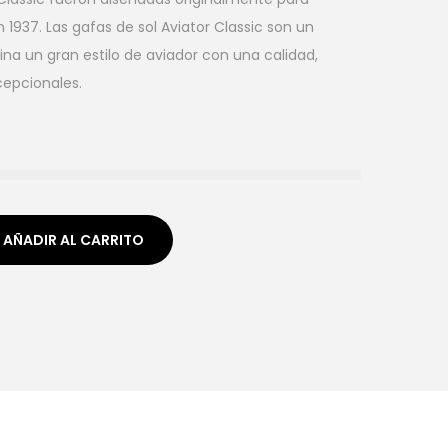
 1937. Las
gafas de sol
Aviator Classic son un
 un gran estilo de aviador con una calidad,
epcionales.
AÑADIR AL CARRITO