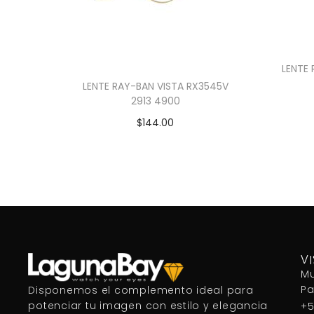
LENTE
LENTE RAY-BAN VISTA RX3545V
2913 4900
$
144.00
Añadir al carrito
V
Mu
P
Disponemos el complemento ideal para
potenciar tu imagen con estilo y elegancia
+5