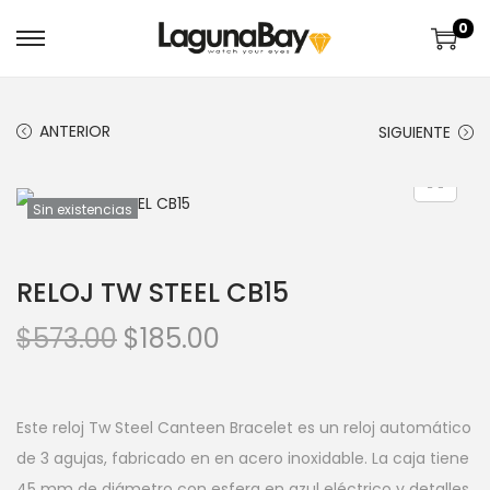
0
ANTERIOR
SIGUIENTE
Sin existencias
RELOJ TW STEEL CB15
$
573.00
$
185.00
Este reloj Tw Steel Canteen Bracelet es un reloj automático
de 3 agujas, fabricado en en acero inoxidable. La caja tiene
45 mm de diámetro con esfera en azul eléctrico y detalles