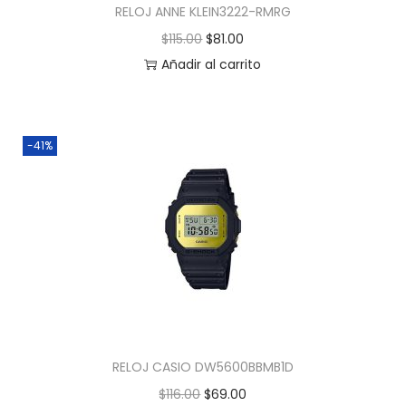
RELOJ ANNE KLEIN3222-RMRG
$
115.00
$
81.00
Añadir al carrito
-41%
RELOJ CASIO DW5600BBMB1D
$
116.00
$
69.00