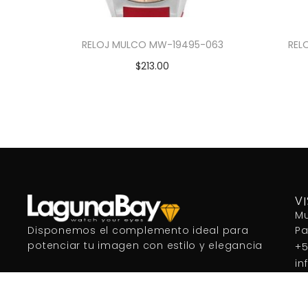
RELOJ MULCO MW-19495-063
REL
$
213.00
Añadir al carrito
V
Mu
P
Disponemos el complemento ideal para
potenciar tu imagen con estilo y elegancia
+5
in