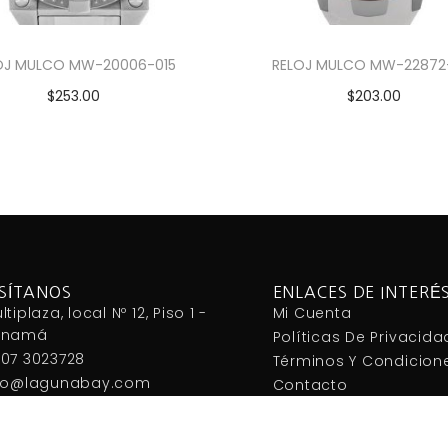
OJ MULCO MW-20006-015
RELOJ MULCO MW-22872
$
253.00
$
203.00
Añadir al carrito
Añadir al carrito
ISÍTANOS
ENLACES DE INTERÉ
ltiplaza, local Nº 12, Piso 1 -
Mi Cuenta
anamá
Políticas De Privacida
07 3023728
Términos Y Condicion
fo@lagunabay.com
Contacto