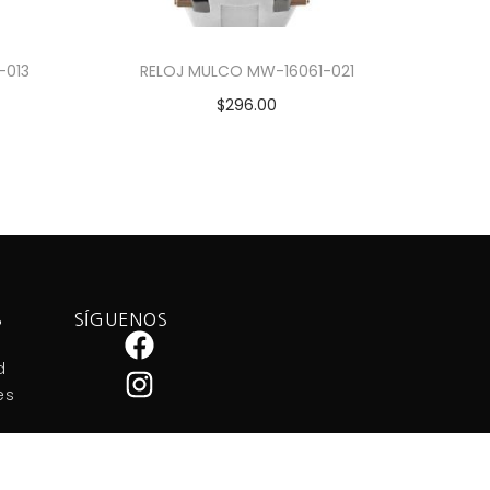
-013
RELOJ MULCO MW-16061-021
$
296.00
Añadir al carrito
S
SÍGUENOS
d
es