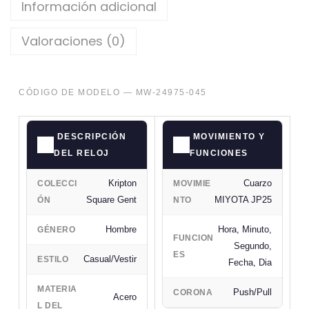
Información adicional
Valoraciones (0)
CÓDIGO DE MODELO — MW-24975-045
DESCRIPCIÓN
MOVIMIENTO Y
DEL RELOJ
FUNCIONES
Kripton
Cuarzo
COLECCI
MOVIMIE
Square Gent
MIYOTA JP25
ÓN
NTO
Hombre
Hora, Minuto,
GÉNERO
FUNCION
Segundo,
ES
Casual/Vestir
ESTILO
Fecha, Dia
MATERIA
Push/Pull
CORONA
Acero
L DEL