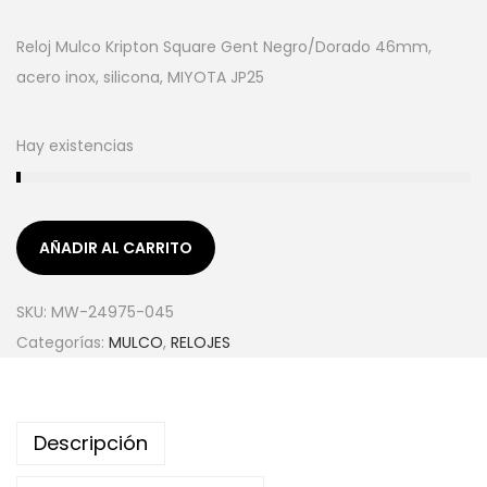
Reloj Mulco Kripton Square Gent Negro/Dorado 46mm,
acero inox, silicona, MIYOTA JP25
Hay existencias
AÑADIR AL CARRITO
SKU:
MW-24975-045
Categorías:
MULCO
,
RELOJES
Descripción