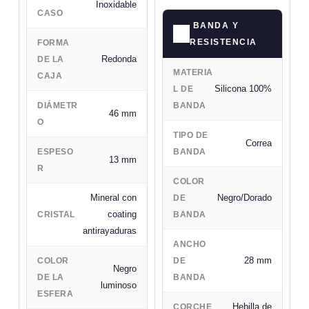
Inoxidable
CASO
BANDA Y
RESISTENCIA
FORMA
Redonda
DE LA
MATERIA
CAJA
Silicona 100%
L DE
DIÁMETR
BANDA
46 mm
O
TIPO DE
Correa
ESPESO
BANDA
13 mm
R
COLOR
Mineral con
Negro/Dorado
DE
coating
CRISTAL
BANDA
antirayaduras
ANCHO
28 mm
COLOR
DE
Negro
DE LA
BANDA
luminoso
ESFERA
Hebilla de
CORCHE