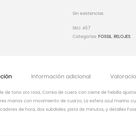
Sin existencias
SKU:
457
Categorías:
FOSSIL
,
RELOJES
pción
Información adicional
Valoracio
e de tono oro rosa, Correa de cuero con cierre de hebilla ajusta
 tres manos con movimiento de cuarzo, La esfera azul marino c
adores de hora, dos subdiales, pista de minutos, y detalles Fossi