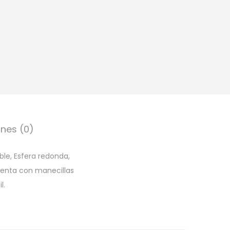
nes (0)
ble, Esfera redonda,
uenta con manecillas
l.