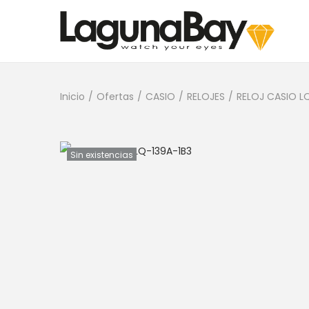
Inicio
/
Ofertas
/
CASIO
/
RELOJES
/
RELOJ CASIO L
Sin existencias