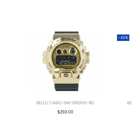
-40%
RELOJ CASIO GM-6900G-9D
R
$
259.00
Añadir al carrito