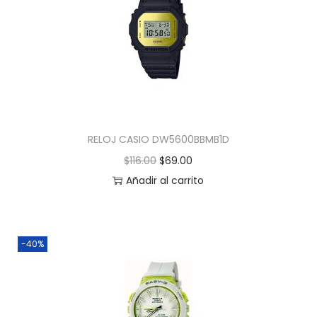
RELOJ CASIO DW5600BBMB1D
$
116.00
$
69.00
Añadir al carrito
-40%