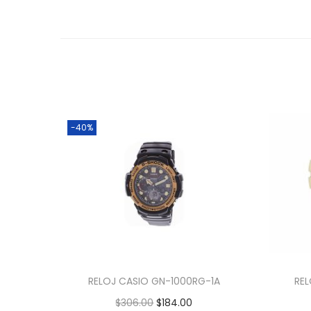
-40%
RELOJ CASIO GN-1000RG-1A
RE
$
306.00
$
184.00