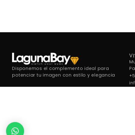
Añadir al carrito
V
Mu
P
Disponemos el complemento ideal para
potenciar tu imagen con estilo y elegancia
+5
in