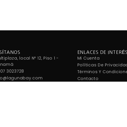
Añadir al carrito
Añadir al carrito
ISÍTANOS
ENLACES DE INTERÉ
ltiplaza, local Nº 12, Piso 1 -
Mi Cuenta
anamá
Políticas De Privacida
07 3023728
Términos Y Condicion
fo@lagunabay.com
Contacto