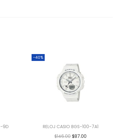
-40%
G-9D
RELOJ CASIO BGS-100-7A1
$
146.00
$
87.00