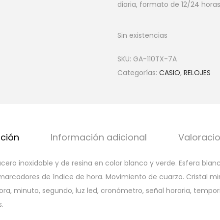
diaria, formato de 12/24 horas
Sin existencias
SKU:
GA-110TX-7A
Categorías:
CASIO
,
RELOJES
pción
Información adicional
Valoracio
ero inoxidable y de resina en color blanco y verde. Esfera blanca
arcadores de índice de hora. Movimiento de cuarzo. Cristal mine
ora, minuto, segundo, luz led, cronómetro, señal horaria, tempori
.