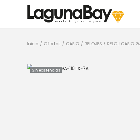
Inicio
/
Ofertas
/
CASIO
/
RELOJES
/
RELOJ CASIO G
Sin existencias