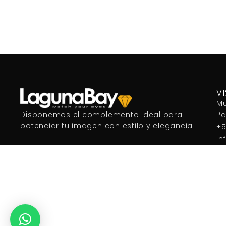
Añadir al carrito
V
Mu
P
Disponemos el complemento ideal para
potenciar tu imagen con estilo y elegancia
+5
in