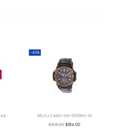
-40%
-4A
RELOJ CASIO GN-1000RG-1A
$
306.00
$
184.00