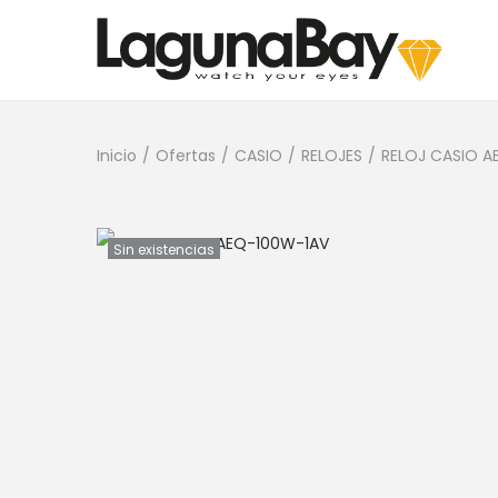
Inicio
/
Ofertas
/
CASIO
/
RELOJES
/
RELOJ CASIO A
Sin existencias