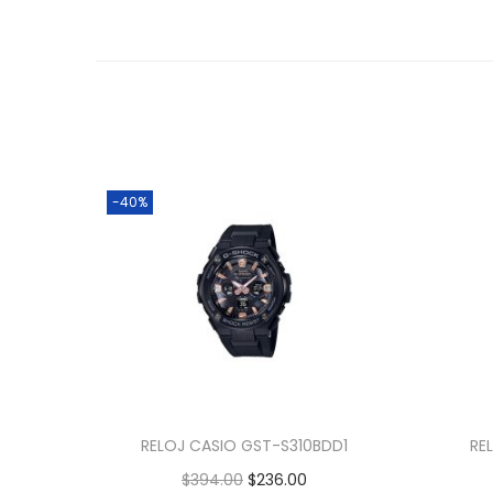
-40%
RELOJ CASIO GST-S310BDD1
RE
$
394.00
$
236.00