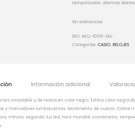
temporizador, alarmas diarias
Sin existencias
SKU:
AEQ-100W-1AV
Categorías:
CASIO
,
RELOJES
pción
Información adicional
Valoracio
ero inoxidable y de resina en color negro. Esfera color negra di
as y marcadores luminiscentes. Movimiento de cuarzo. Cristal mi
ora, minuto, segundo, luz led, hora mundial, cronómetro, tempori
.