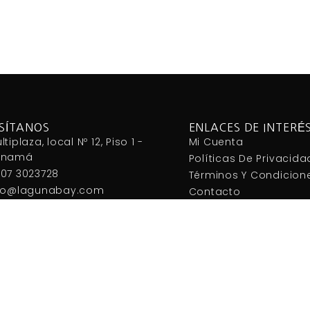
Añadir al carrito
Añadir al carrito
ISÍTANOS
ENLACES DE INTERÉ
ltiplaza, local Nº 12, Piso 1 -
Mi Cuenta
anamá
Políticas De Privacida
07 3023728
Términos Y Condicion
fo@lagunabay.com
Contacto