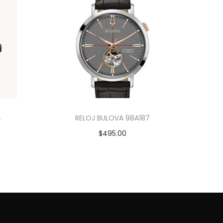
4
RELOJ BULOVA 98A187
$
495.00
Añadir al carrito