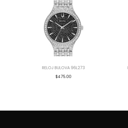
RELOJ BULOVA 96L273
$
475.00
Añadir al carrito