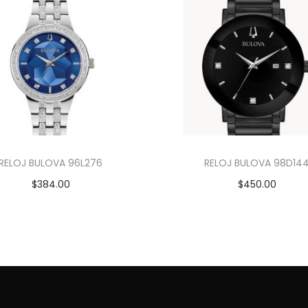
RELOJ BULOVA 96L276
RELOJ BULOVA 98D14
$
384.00
$
450.00
Añadir al carrito
Añadir al carrito