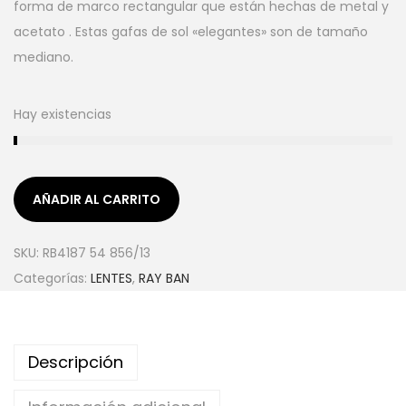
forma de marco rectangular que están hechas de metal y
acetato . Estas gafas de sol «elegantes» son de tamaño
mediano.
Hay existencias
AÑADIR AL CARRITO
SKU:
RB4187 54 856/13
Categorías:
LENTES
,
RAY BAN
Descripción