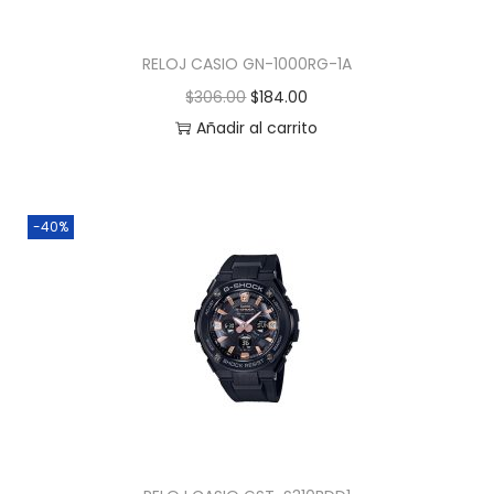
RELOJ CASIO GN-1000RG-1A
$
306.00
$
184.00
Añadir al carrito
-40%