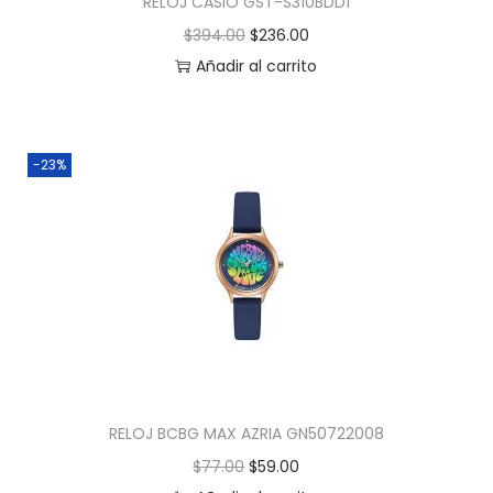
RELOJ CASIO GST-S310BDD1
$
394.00
$
236.00
Añadir al carrito
-23%
RELOJ BCBG MAX AZRIA GN50722008
$
77.00
$
59.00