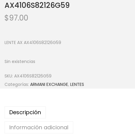
AX4106S82126G59
$
97.00
LENTE AX AX4106S82126G59
Sin existencias
SKU:
AX4106S82126G59
Categorías:
ARMANI EXCHANGE
,
LENTES
Descripción
Información adicional