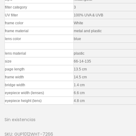
filter category
3
UV filter
100% UVA & UVB
frame color
White
frame material
metal and plastic
lens color
blue
lens material
plastic
size
66-14-135
page length
13.5 cm
frame width
14.5 cm
bridge width
1.4 cm
eyepiece width (lenses)
6.6 cm
eyepiece height (lens)
4.8 cm
Sin existencias
SKU:
GUP1012WHT-7266