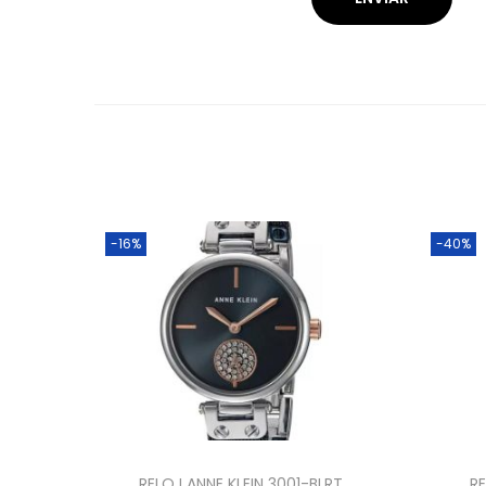
-16%
-40%
RELOJ ANNE KLEIN 3001-BLRT
R