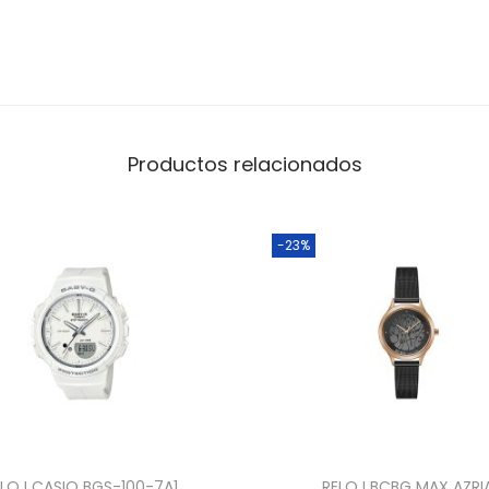
Productos relacionados
-23%
ELOJ CASIO BGS-100-7A1
RELOJ BCBG MAX AZRI