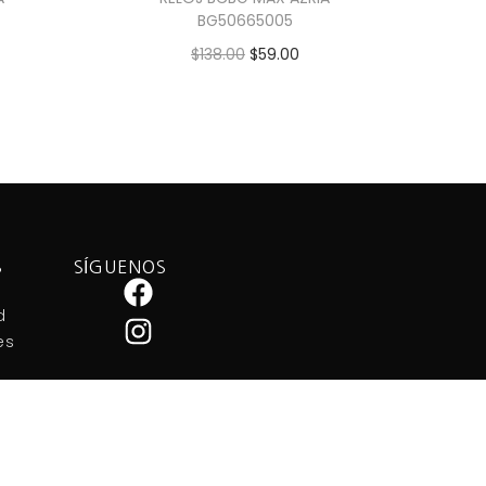
BG50665005
$
138.00
$
59.00
Añadir al carrito
S
SÍGUENOS
d
es