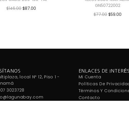
GN50722002
$
146.00
$
87.00
$
77.00
$
59.00
Añadir al carrito
Añadir al carrito
ISÍTANOS
ENLACES DE INTERÉ
ltiplaza, local Nº 12, Piso 1 -
Mi Cuenta
anamá
Políticas De Privacida
07 3023728
Términos Y Condicion
fo@lagunabay.com
Contacto