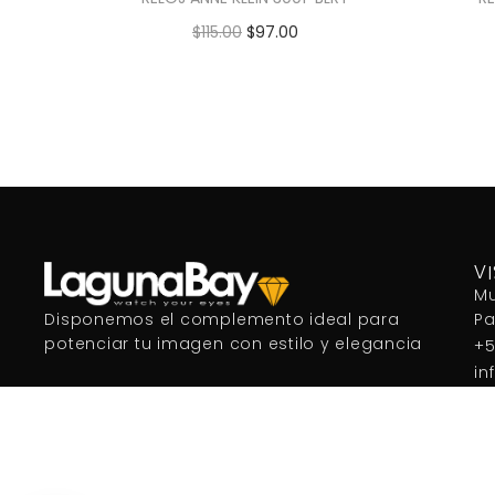
$
115.00
$
97.00
Añadir al carrito
V
Mu
P
Disponemos el complemento ideal para
potenciar tu imagen con estilo y elegancia
+5
in