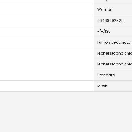
Woman
664689923212
-/-/135
Fumo specchiato
Nichel stagno chia
Nichel stagno chia
Standard
Mask