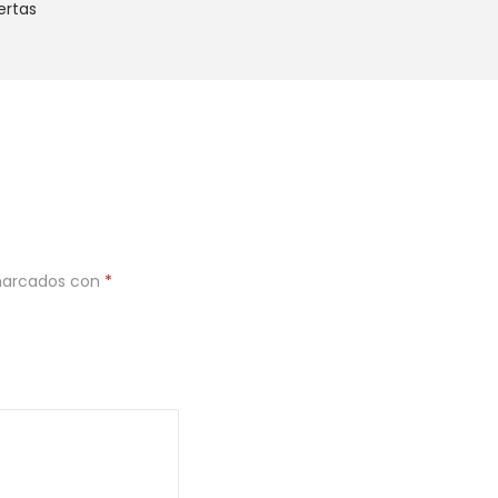
ertas
 marcados con
*