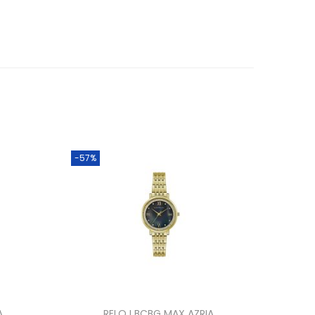
-57%
A
RELOJ BCBG MAX AZRIA