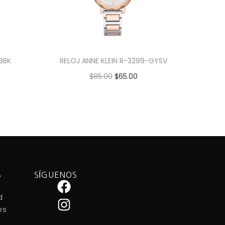
RBBK
RELOJ ANNE KLEIN R-3299-GYSV
$
85.00
$
65.00
Añadir al carrito
S
SÍGUENOS
d
es