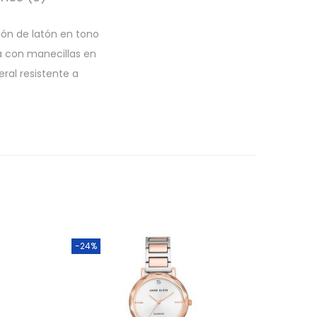
ión de latón en tono
ra con manecillas en
eral resistente a
-24%