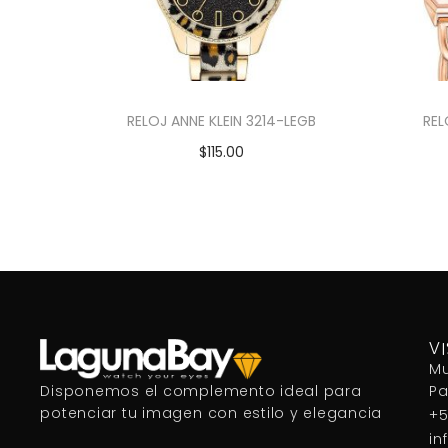
RELOJ ANNE KLEIN 3214-LEGB
REL
$
115.00
Añadir al carrito
V
Mu
P
Disponemos el complemento ideal para
potenciar tu imagen con estilo y elegancia
+5
in