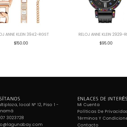
OJ ANNE KLEIN 3942-RGST
RELOJ ANNE KLEIN 2929-
$
150.00
$
95.00
Añadir al carrito
Añadir al carrito
ISÍTANOS
ENLACES DE INTERÉ
ltiplaza, local Nº 12, Piso 1 -
Mi Cuenta
anamá
Políticas De Privacida
07 3023728
Términos Y Condicion
fo@lagunabay.com
Contacto