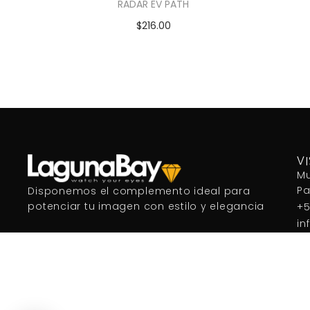
RADAR EV PATH
$
216.00
Añadir al carrito
V
Mu
P
Disponemos el complemento ideal para
potenciar tu imagen con estilo y elegancia
+5
in