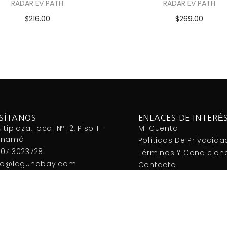
RADAR EV PATH
RADAR EV PATH
$
216.00
$
269.00
Añadir al carrito
Añadir al carrito
ISÍTANOS
ENLACES DE INTERÉ
ltiplaza, local Nº 12, Piso 1 -
Mi Cuenta
anamá
Políticas De Privacida
07 3023728
Términos Y Condicion
fo@lagunabay.com
Contacto