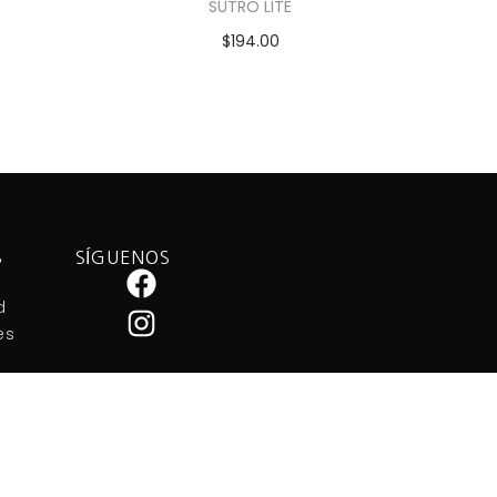
SUTRO LITE
$
194.00
Añadir al carrito
S
SÍGUENOS
d
es